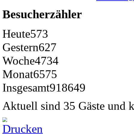
Besucherzähler
Heute
573
Gestern
627
Woche
4734
Monat
6575
Insgesamt
918649
Aktuell sind 35 Gäste und k