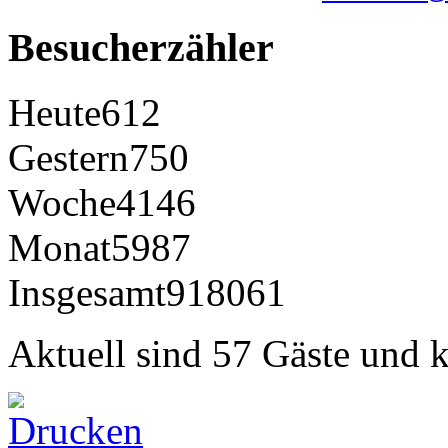
Besucherzähler
Heute
612
Gestern
750
Woche
4146
Monat
5987
Insgesamt
918061
Aktuell sind 57 Gäste und k