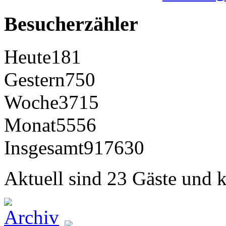
Besucherzähler
Heute
181
Gestern
750
Woche
3715
Monat
5556
Insgesamt
917630
Aktuell sind 23 Gäste und k