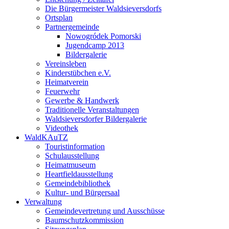
Die Bürgermeister Waldsieversdorfs
Ortsplan
Partnergemeinde
Nowogródek Pomorski
Jugendcamp 2013
Bildergalerie
Vereinsleben
Kinderstübchen e.V.
Heimatverein
Feuerwehr
Gewerbe & Handwerk
Traditionelle Veranstaltungen
Waldsieversdorfer Bildergalerie
Videothek
WaldKAuTZ
Touristinformation
Schulausstellung
Heimatmuseum
Heartfieldausstellung
Gemeindebibliothek
Kultur- und Bürgersaal
Verwaltung
Gemeindevertretung und Ausschüsse
Baumschutzkommission