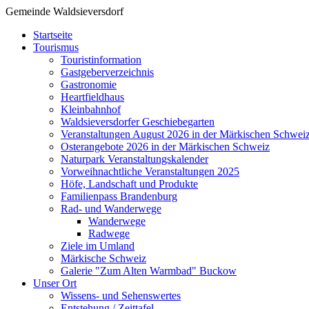
Gemeinde Waldsieversdorf
Startseite
Tourismus
Touristinformation
Gastgeberverzeichnis
Gastronomie
Heartfieldhaus
Kleinbahnhof
Waldsieversdorfer Geschiebegarten
Veranstaltungen August 2026 in der Märkischen Schwei
Osterangebote 2026 in der Märkischen Schweiz
Naturpark Veranstaltungskalender
Vorweihnachtliche Veranstaltungen 2025
Höfe, Landschaft und Produkte
Familienpass Brandenburg
Rad- und Wanderwege
Wanderwege
Radwege
Ziele im Umland
Märkische Schweiz
Galerie "Zum Alten Warmbad" Buckow
Unser Ort
Wissens- und Sehenswertes
Entstehung / Zeittafel