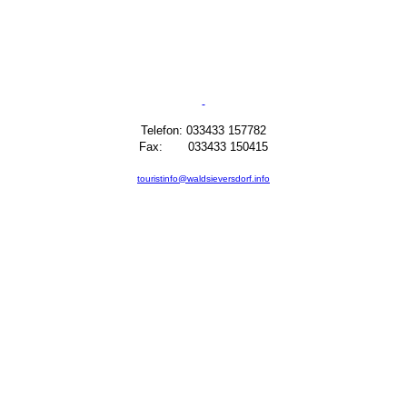
Telefon: 033433 157782
Fax: 033433 150415
touristinfo@waldsieversdorf.info