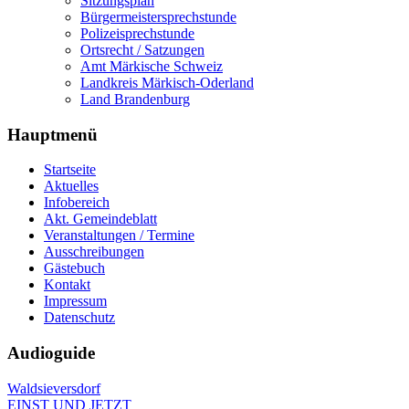
Sitzungsplan
Bürgermeistersprechstunde
Polizeisprechstunde
Ortsrecht / Satzungen
Amt Märkische Schweiz
Landkreis Märkisch-Oderland
Land Brandenburg
Hauptmenü
Startseite
Aktuelles
Infobereich
Akt. Gemeindeblatt
Veranstaltungen / Termine
Ausschreibungen
Gästebuch
Kontakt
Impressum
Datenschutz
Audioguide
Waldsieversdorf
EINST UND JETZT