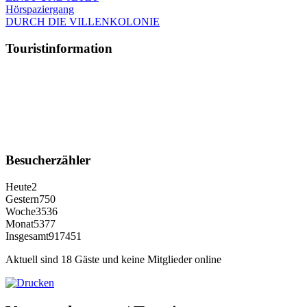
Hörspaziergang
DURCH DIE VILLENKOLONIE
Touristinformation
Besucherzähler
Heute
2
Gestern
750
Woche
3536
Monat
5377
Insgesamt
917451
Aktuell sind 18 Gäste und keine Mitglieder online