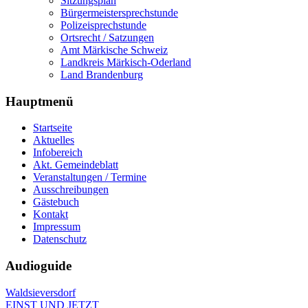
Sitzungsplan
Bürgermeistersprechstunde
Polizeisprechstunde
Ortsrecht / Satzungen
Amt Märkische Schweiz
Landkreis Märkisch-Oderland
Land Brandenburg
Hauptmenü
Startseite
Aktuelles
Infobereich
Akt. Gemeindeblatt
Veranstaltungen / Termine
Ausschreibungen
Gästebuch
Kontakt
Impressum
Datenschutz
Audioguide
Waldsieversdorf
EINST UND JETZT