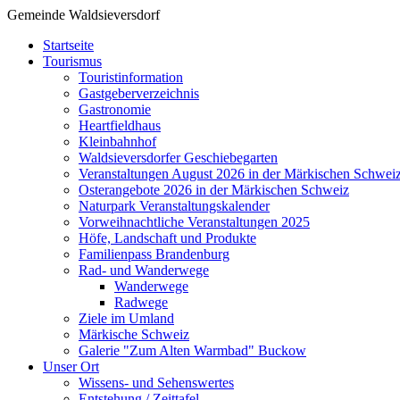
Gemeinde Waldsieversdorf
Startseite
Tourismus
Touristinformation
Gastgeberverzeichnis
Gastronomie
Heartfieldhaus
Kleinbahnhof
Waldsieversdorfer Geschiebegarten
Veranstaltungen August 2026 in der Märkischen Schwei
Osterangebote 2026 in der Märkischen Schweiz
Naturpark Veranstaltungskalender
Vorweihnachtliche Veranstaltungen 2025
Höfe, Landschaft und Produkte
Familienpass Brandenburg
Rad- und Wanderwege
Wanderwege
Radwege
Ziele im Umland
Märkische Schweiz
Galerie "Zum Alten Warmbad" Buckow
Unser Ort
Wissens- und Sehenswertes
Entstehung / Zeittafel