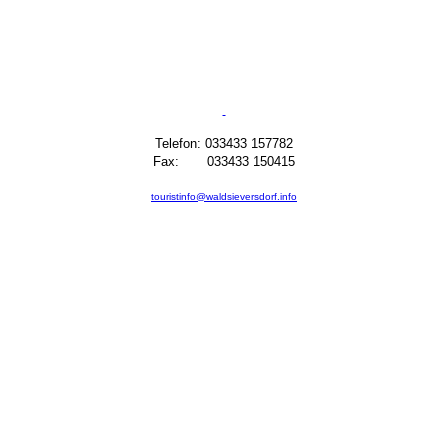
Telefon: 033433 157782
Fax: 033433 150415
touristinfo@waldsieversdorf.info