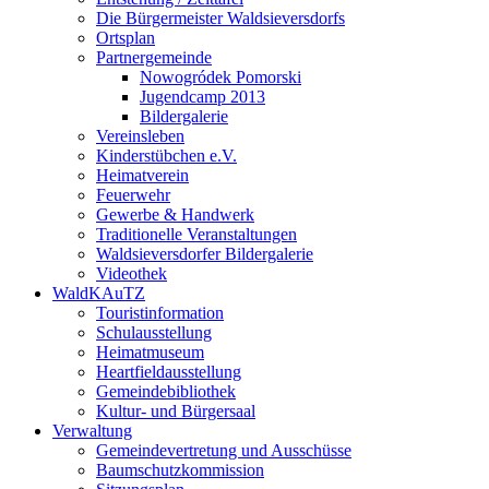
Die Bürgermeister Waldsieversdorfs
Ortsplan
Partnergemeinde
Nowogródek Pomorski
Jugendcamp 2013
Bildergalerie
Vereinsleben
Kinderstübchen e.V.
Heimatverein
Feuerwehr
Gewerbe & Handwerk
Traditionelle Veranstaltungen
Waldsieversdorfer Bildergalerie
Videothek
WaldKAuTZ
Touristinformation
Schulausstellung
Heimatmuseum
Heartfieldausstellung
Gemeindebibliothek
Kultur- und Bürgersaal
Verwaltung
Gemeindevertretung und Ausschüsse
Baumschutzkommission