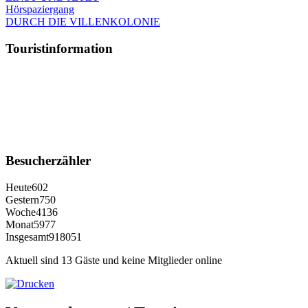
Hörspaziergang
DURCH DIE VILLENKOLONIE
Touristinformation
Besucherzähler
Heute
602
Gestern
750
Woche
4136
Monat
5977
Insgesamt
918051
Aktuell sind 13 Gäste und keine Mitglieder online