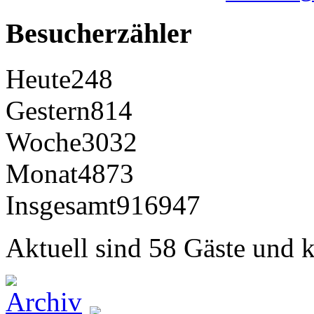
Besucherzähler
Heute
248
Gestern
814
Woche
3032
Monat
4873
Insgesamt
916947
Aktuell sind 58 Gäste und k