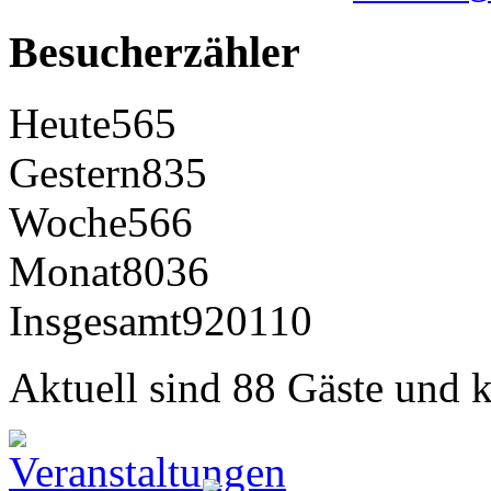
Besucherzähler
Heute
565
Gestern
835
Woche
566
Monat
8036
Insgesamt
920110
Aktuell sind 88 Gäste und k