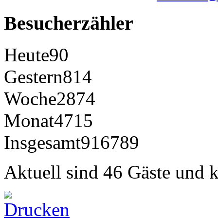
Besucherzähler
Heute
90
Gestern
814
Woche
2874
Monat
4715
Insgesamt
916789
Aktuell sind 46 Gäste und k