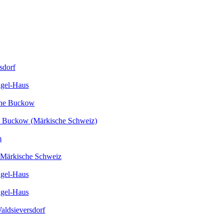
sdorf
igel-Haus
une Buckow
e Buckow (Märkische Schweiz)
m
 Märkische Schweiz
igel-Haus
igel-Haus
Waldsieversdorf