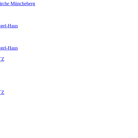
kirche Müncheberg
igel-Haus
igel-Haus
TZ
TZ