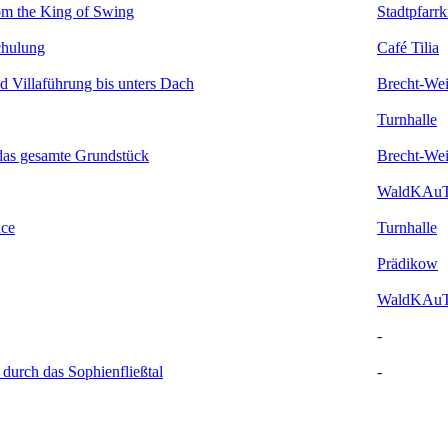
om the King of Swing
Stadtpfarr
chulung
Café Tilia
d Villaführung bis unters Dach
Brecht-We
Turnhalle
das gesamte Grundstück
Brecht-We
WaldKAu
nce
Turnhalle
Prädikow
WaldKAu
-
durch das Sophienfließtal
-