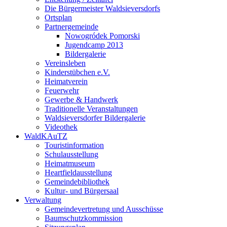
Die Bürgermeister Waldsieversdorfs
Ortsplan
Partnergemeinde
Nowogródek Pomorski
Jugendcamp 2013
Bildergalerie
Vereinsleben
Kinderstübchen e.V.
Heimatverein
Feuerwehr
Gewerbe & Handwerk
Traditionelle Veranstaltungen
Waldsieversdorfer Bildergalerie
Videothek
WaldKAuTZ
Touristinformation
Schulausstellung
Heimatmuseum
Heartfieldausstellung
Gemeindebibliothek
Kultur- und Bürgersaal
Verwaltung
Gemeindevertretung und Ausschüsse
Baumschutzkommission