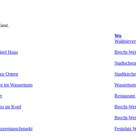
asst.
Wo
Waldsiever
igel Haus
Brecht-We
Stadtsche
 zu Ostern
Stadtkirch
ng im Wasserturm
Wassertur
r
Restaurant
ino im Kopf
Brecht-We
Brecht-We
lanzentauschmarkt
Festplatz 