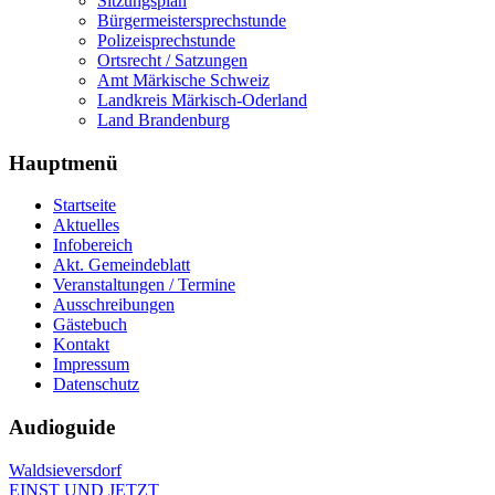
Sitzungsplan
Bürgermeistersprechstunde
Polizeisprechstunde
Ortsrecht / Satzungen
Amt Märkische Schweiz
Landkreis Märkisch-Oderland
Land Brandenburg
Hauptmenü
Startseite
Aktuelles
Infobereich
Akt. Gemeindeblatt
Veranstaltungen / Termine
Ausschreibungen
Gästebuch
Kontakt
Impressum
Datenschutz
Audioguide
Waldsieversdorf
EINST UND JETZT