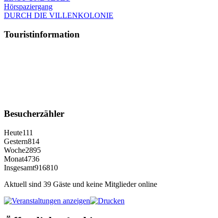
Hörspaziergang
DURCH DIE VILLENKOLONIE
Touristinformation
Besucherzähler
Heute
111
Gestern
814
Woche
2895
Monat
4736
Insgesamt
916810
Aktuell sind 39 Gäste und keine Mitglieder online