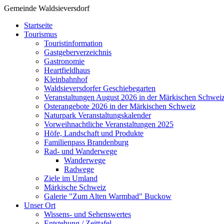
Gemeinde Waldsieversdorf
Startseite
Tourismus
Touristinformation
Gastgeberverzeichnis
Gastronomie
Heartfieldhaus
Kleinbahnhof
Waldsieversdorfer Geschiebegarten
Veranstaltungen August 2026 in der Märkischen Schwei
Osterangebote 2026 in der Märkischen Schweiz
Naturpark Veranstaltungskalender
Vorweihnachtliche Veranstaltungen 2025
Höfe, Landschaft und Produkte
Familienpass Brandenburg
Rad- und Wanderwege
Wanderwege
Radwege
Ziele im Umland
Märkische Schweiz
Galerie "Zum Alten Warmbad" Buckow
Unser Ort
Wissens- und Sehenswertes
Entstehung / Zeittafel