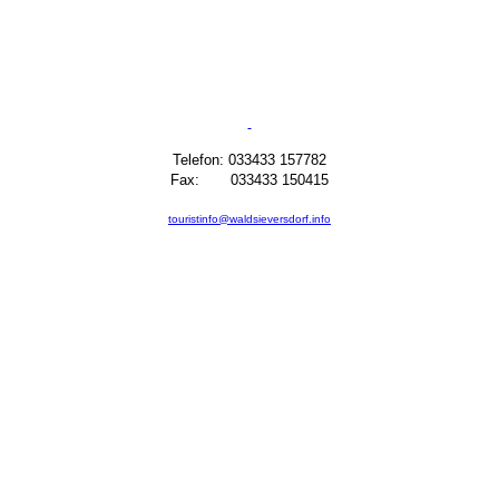
Telefon: 033433 157782
Fax: 033433 150415
touristinfo@waldsieversdorf.info