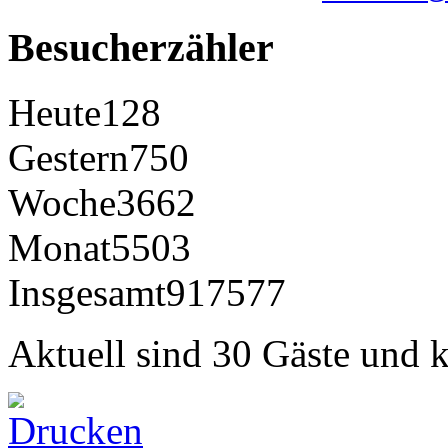
Besucherzähler
Heute
128
Gestern
750
Woche
3662
Monat
5503
Insgesamt
917577
Aktuell sind 30 Gäste und k