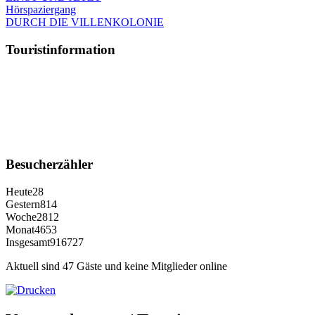
Hörspaziergang
DURCH DIE VILLENKOLONIE
Touristinformation
Besucherzähler
Heute
28
Gestern
814
Woche
2812
Monat
4653
Insgesamt
916727
Aktuell sind 47 Gäste und keine Mitglieder online