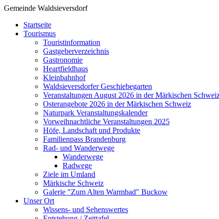
Gemeinde Waldsieversdorf
Startseite
Tourismus
Touristinformation
Gastgeberverzeichnis
Gastronomie
Heartfieldhaus
Kleinbahnhof
Waldsieversdorfer Geschiebegarten
Veranstaltungen August 2026 in der Märkischen Schwei
Osterangebote 2026 in der Märkischen Schweiz
Naturpark Veranstaltungskalender
Vorweihnachtliche Veranstaltungen 2025
Höfe, Landschaft und Produkte
Familienpass Brandenburg
Rad- und Wanderwege
Wanderwege
Radwege
Ziele im Umland
Märkische Schweiz
Galerie "Zum Alten Warmbad" Buckow
Unser Ort
Wissens- und Sehenswertes
Entstehung / Zeittafel