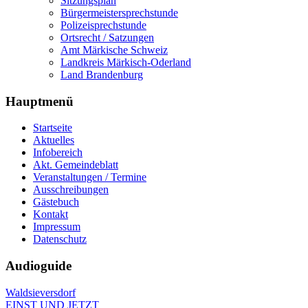
Sitzungsplan
Bürgermeistersprechstunde
Polizeisprechstunde
Ortsrecht / Satzungen
Amt Märkische Schweiz
Landkreis Märkisch-Oderland
Land Brandenburg
Hauptmenü
Startseite
Aktuelles
Infobereich
Akt. Gemeindeblatt
Veranstaltungen / Termine
Ausschreibungen
Gästebuch
Kontakt
Impressum
Datenschutz
Audioguide
Waldsieversdorf
EINST UND JETZT