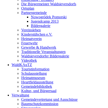
Die Bürgermeister Waldsieversdorfs
Ortsplan
Partnergemeinde
Nowogródek Pomorski
Jugendcamp 2013
Bildergalerie
Vereinsleben
Kinderstübchen e.V.
Heimatverein
Feuerwehr
Gewerbe & Handwerk
Traditionelle Veranstaltungen
Waldsieversdorfer Bildergalerie
Videothek
WaldKAuTZ
Touristinformation
Schulausstellung
Heimatmuseum
Heartfieldausstellung
Gemeindebibliothek
Kultur- und Bürgersaal
Verwaltung
Gemeindevertretung und Ausschüsse
Baumschutzkommission