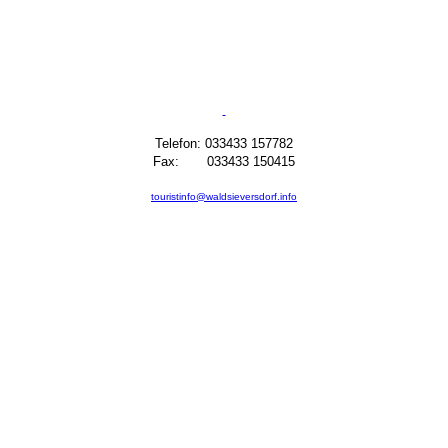
Telefon: 033433 157782
Fax: 033433 150415
touristinfo@waldsieversdorf.info