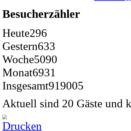
Besucherzähler
Heute
296
Gestern
633
Woche
5090
Monat
6931
Insgesamt
919005
Aktuell sind 20 Gäste und k