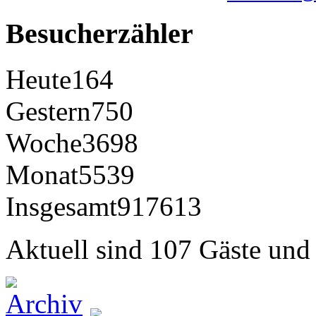
Besucherzähler
Heute
164
Gestern
750
Woche
3698
Monat
5539
Insgesamt
917613
Aktuell sind 107 Gäste und 