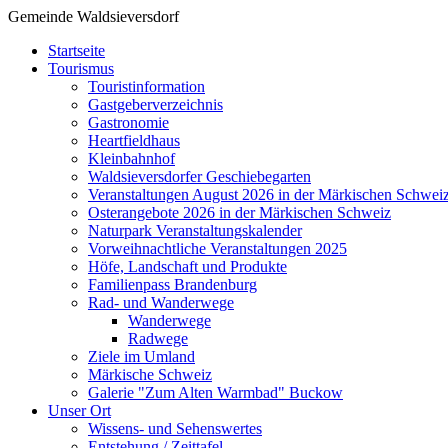
Gemeinde Waldsieversdorf
Startseite
Tourismus
Touristinformation
Gastgeberverzeichnis
Gastronomie
Heartfieldhaus
Kleinbahnhof
Waldsieversdorfer Geschiebegarten
Veranstaltungen August 2026 in der Märkischen Schwei
Osterangebote 2026 in der Märkischen Schweiz
Naturpark Veranstaltungskalender
Vorweihnachtliche Veranstaltungen 2025
Höfe, Landschaft und Produkte
Familienpass Brandenburg
Rad- und Wanderwege
Wanderwege
Radwege
Ziele im Umland
Märkische Schweiz
Galerie "Zum Alten Warmbad" Buckow
Unser Ort
Wissens- und Sehenswertes
Entstehung / Zeittafel