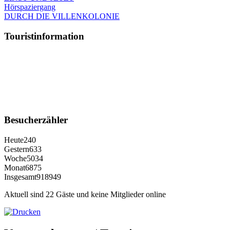
Hörspaziergang
DURCH DIE VILLENKOLONIE
Touristinformation
Besucherzähler
Heute
240
Gestern
633
Woche
5034
Monat
6875
Insgesamt
918949
Aktuell sind 22 Gäste und keine Mitglieder online