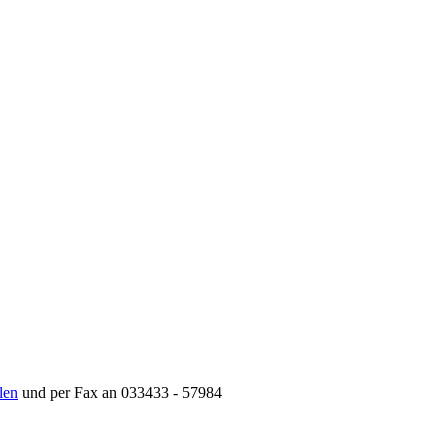
len
und per Fax an 033433 - 57984