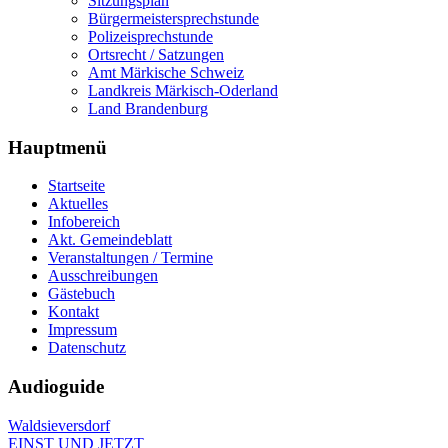
Sitzungsplan
Bürgermeistersprechstunde
Polizeisprechstunde
Ortsrecht / Satzungen
Amt Märkische Schweiz
Landkreis Märkisch-Oderland
Land Brandenburg
Hauptmenü
Startseite
Aktuelles
Infobereich
Akt. Gemeindeblatt
Veranstaltungen / Termine
Ausschreibungen
Gästebuch
Kontakt
Impressum
Datenschutz
Audioguide
Waldsieversdorf
EINST UND JETZT