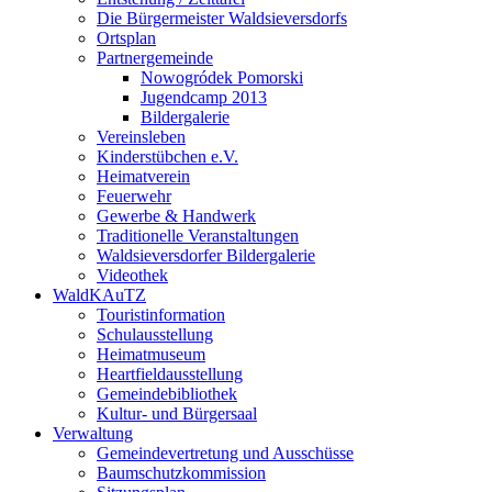
Die Bürgermeister Waldsieversdorfs
Ortsplan
Partnergemeinde
Nowogródek Pomorski
Jugendcamp 2013
Bildergalerie
Vereinsleben
Kinderstübchen e.V.
Heimatverein
Feuerwehr
Gewerbe & Handwerk
Traditionelle Veranstaltungen
Waldsieversdorfer Bildergalerie
Videothek
WaldKAuTZ
Touristinformation
Schulausstellung
Heimatmuseum
Heartfieldausstellung
Gemeindebibliothek
Kultur- und Bürgersaal
Verwaltung
Gemeindevertretung und Ausschüsse
Baumschutzkommission