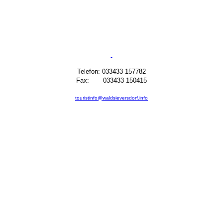
Telefon: 033433 157782
Fax: 033433 150415
touristinfo@waldsieversdorf.info