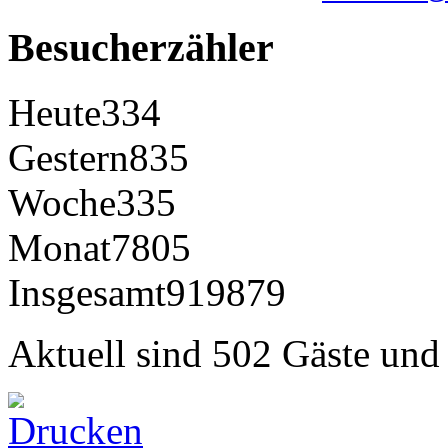
Besucherzähler
Heute
334
Gestern
835
Woche
335
Monat
7805
Insgesamt
919879
Aktuell sind 502 Gäste und 