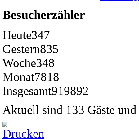
Besucherzähler
Heute
347
Gestern
835
Woche
348
Monat
7818
Insgesamt
919892
Aktuell sind 133 Gäste und 