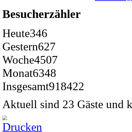
Besucherzähler
Heute
346
Gestern
627
Woche
4507
Monat
6348
Insgesamt
918422
Aktuell sind 23 Gäste und k