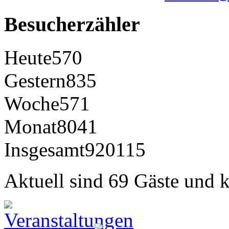
Besucherzähler
Heute
570
Gestern
835
Woche
571
Monat
8041
Insgesamt
920115
Aktuell sind 69 Gäste und k