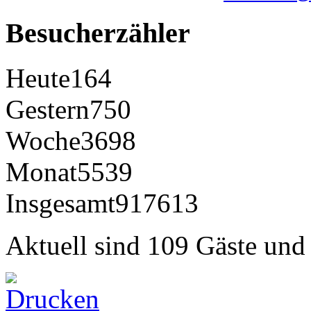
Besucherzähler
Heute
164
Gestern
750
Woche
3698
Monat
5539
Insgesamt
917613
Aktuell sind 109 Gäste und 