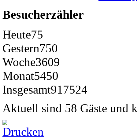
Besucherzähler
Heute
75
Gestern
750
Woche
3609
Monat
5450
Insgesamt
917524
Aktuell sind 58 Gäste und k