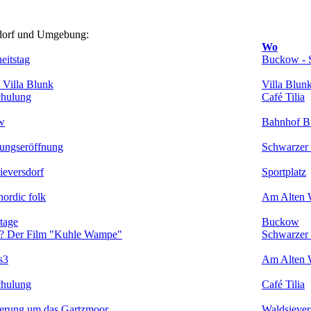
sdorf und Umgebung:
Wo
eitstag
Buckow - 
e Villa Blunk
Villa Blun
chulung
Café Tilia
w
Bahnhof 
lungseröffnung
Schwarzer
ieversdorf
Sportplatz
nordic folk
Am Alten 
tage
Buckow
t? Der Film "Kuhle Wampe"
Schwarzer
s3
Am Alten 
chulung
Café Tilia
derung um das Gartzmoor
Waldsiever