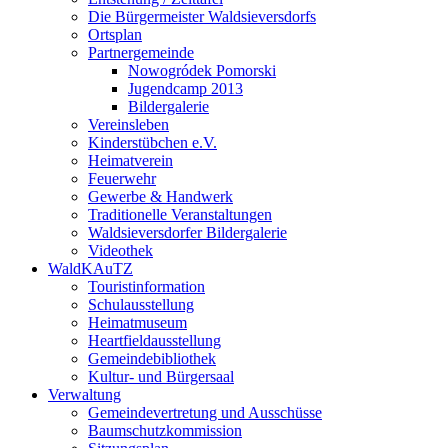
Die Bürgermeister Waldsieversdorfs
Ortsplan
Partnergemeinde
Nowogródek Pomorski
Jugendcamp 2013
Bildergalerie
Vereinsleben
Kinderstübchen e.V.
Heimatverein
Feuerwehr
Gewerbe & Handwerk
Traditionelle Veranstaltungen
Waldsieversdorfer Bildergalerie
Videothek
WaldKAuTZ
Touristinformation
Schulausstellung
Heimatmuseum
Heartfieldausstellung
Gemeindebibliothek
Kultur- und Bürgersaal
Verwaltung
Gemeindevertretung und Ausschüsse
Baumschutzkommission