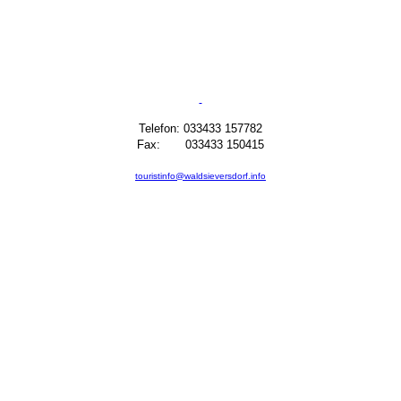
Telefon: 033433 157782
Fax: 033433 150415
touristinfo@waldsieversdorf.info