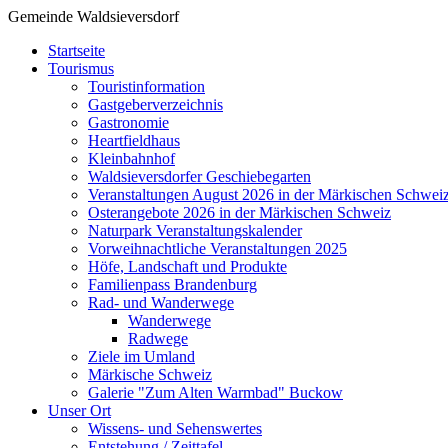
Gemeinde Waldsieversdorf
Startseite
Tourismus
Touristinformation
Gastgeberverzeichnis
Gastronomie
Heartfieldhaus
Kleinbahnhof
Waldsieversdorfer Geschiebegarten
Veranstaltungen August 2026 in der Märkischen Schwei
Osterangebote 2026 in der Märkischen Schweiz
Naturpark Veranstaltungskalender
Vorweihnachtliche Veranstaltungen 2025
Höfe, Landschaft und Produkte
Familienpass Brandenburg
Rad- und Wanderwege
Wanderwege
Radwege
Ziele im Umland
Märkische Schweiz
Galerie "Zum Alten Warmbad" Buckow
Unser Ort
Wissens- und Sehenswertes
Entstehung / Zeittafel