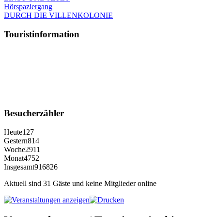
Hörspaziergang
DURCH DIE VILLENKOLONIE
Touristinformation
Besucherzähler
Heute
127
Gestern
814
Woche
2911
Monat
4752
Insgesamt
916826
Aktuell sind 31 Gäste und keine Mitglieder online