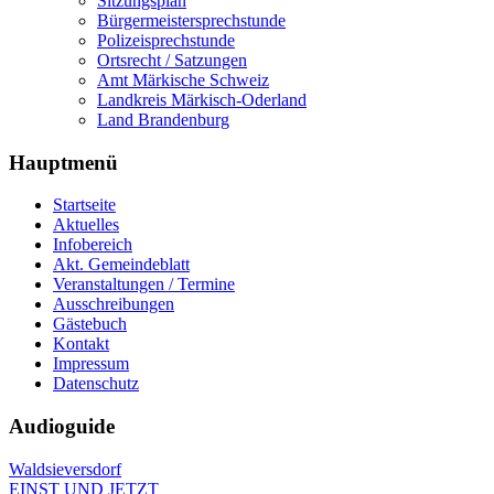
Sitzungsplan
Bürgermeistersprechstunde
Polizeisprechstunde
Ortsrecht / Satzungen
Amt Märkische Schweiz
Landkreis Märkisch-Oderland
Land Brandenburg
Hauptmenü
Startseite
Aktuelles
Infobereich
Akt. Gemeindeblatt
Veranstaltungen / Termine
Ausschreibungen
Gästebuch
Kontakt
Impressum
Datenschutz
Audioguide
Waldsieversdorf
EINST UND JETZT