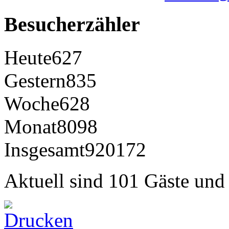
Besucherzähler
Heute
627
Gestern
835
Woche
628
Monat
8098
Insgesamt
920172
Aktuell sind 101 Gäste und 