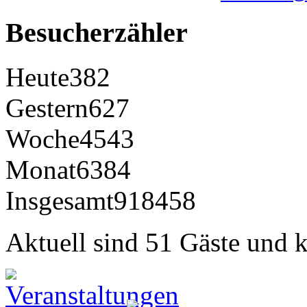
Besucherzähler
Heute
382
Gestern
627
Woche
4543
Monat
6384
Insgesamt
918458
Aktuell sind 51 Gäste und k