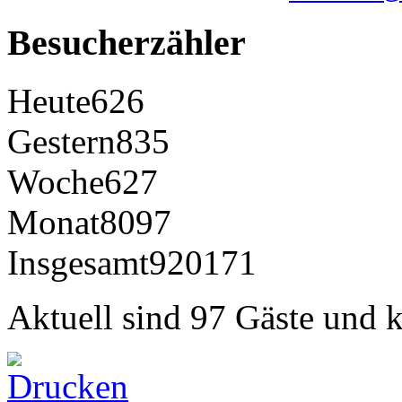
Besucherzähler
Heute
626
Gestern
835
Woche
627
Monat
8097
Insgesamt
920171
Aktuell sind 97 Gäste und k