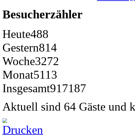
Besucherzähler
Heute
488
Gestern
814
Woche
3272
Monat
5113
Insgesamt
917187
Aktuell sind 64 Gäste und k