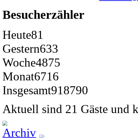
Besucherzähler
Heute
81
Gestern
633
Woche
4875
Monat
6716
Insgesamt
918790
Aktuell sind 21 Gäste und k