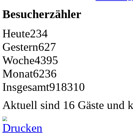
Besucherzähler
Heute
234
Gestern
627
Woche
4395
Monat
6236
Insgesamt
918310
Aktuell sind 16 Gäste und k