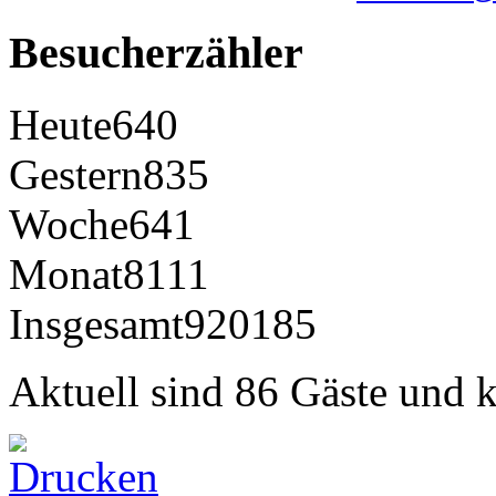
Besucherzähler
Heute
640
Gestern
835
Woche
641
Monat
8111
Insgesamt
920185
Aktuell sind 86 Gäste und k