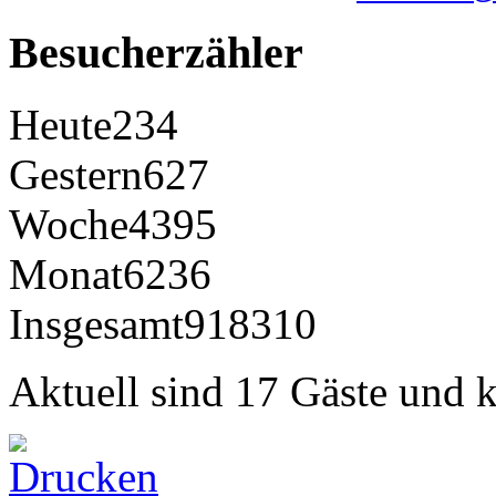
Besucherzähler
Heute
234
Gestern
627
Woche
4395
Monat
6236
Insgesamt
918310
Aktuell sind 17 Gäste und k