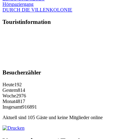
Hörspaziergang
DURCH DIE VILLENKOLONIE
Touristinformation
Besucherzähler
Heute
192
Gestern
814
Woche
2976
Monat
4817
Insgesamt
916891
Aktuell sind 105 Gäste und keine Mitglieder online