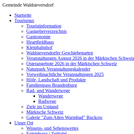
Gemeinde Waldsieversdorf
Startseite
Tourismus
Touristinformation
Gastgeberverzeichnis
Gastronomie
Heartfieldhaus
Kleinbahnhof
Waldsieversdorfer Geschiebegarten
Veranstaltungen August 2026 in der Märkischen Schwei
Osterangebote 2026 in der Märkischen Schweiz
Naturpark Veranstaltungskalender
Vorweihnachtliche Veranstaltungen 2025
Höfe, Landschaft und Produkte
Familienpass Brandenburg
Rad- und Wanderwege
Wanderwege
Radwege
Ziele im Umland
Märkische Schweiz
Galerie "Zum Alten Warmbad" Buckow
Unser Ort
Wissens- und Sehenswertes
Entstehung / Zeittafel