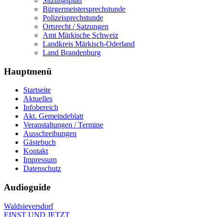
Sitzungsplan
Bürgermeistersprechstunde
Polizeisprechstunde
Ortsrecht / Satzungen
Amt Märkische Schweiz
Landkreis Märkisch-Oderland
Land Brandenburg
Hauptmenü
Startseite
Aktuelles
Infobereich
Akt. Gemeindeblatt
Veranstaltungen / Termine
Ausschreibungen
Gästebuch
Kontakt
Impressum
Datenschutz
Audioguide
Waldsieversdorf
EINST UND JETZT