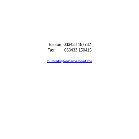
Telefon: 033433 157782
Fax: 033433 150415
touristinfo@waldsieversdorf.info