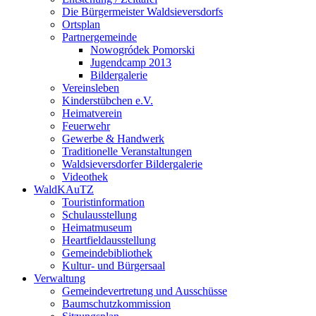
Die Bürgermeister Waldsieversdorfs
Ortsplan
Partnergemeinde
Nowogródek Pomorski
Jugendcamp 2013
Bildergalerie
Vereinsleben
Kinderstübchen e.V.
Heimatverein
Feuerwehr
Gewerbe & Handwerk
Traditionelle Veranstaltungen
Waldsieversdorfer Bildergalerie
Videothek
WaldKAuTZ
Touristinformation
Schulausstellung
Heimatmuseum
Heartfieldausstellung
Gemeindebibliothek
Kultur- und Bürgersaal
Verwaltung
Gemeindevertretung und Ausschüsse
Baumschutzkommission