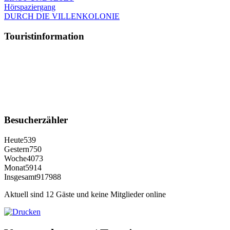
Hörspaziergang
DURCH DIE VILLENKOLONIE
Touristinformation
Besucherzähler
Heute
539
Gestern
750
Woche
4073
Monat
5914
Insgesamt
917988
Aktuell sind 12 Gäste und keine Mitglieder online