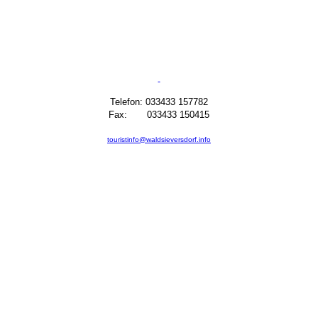
Telefon: 033433 157782
Fax: 033433 150415
touristinfo@waldsieversdorf.info