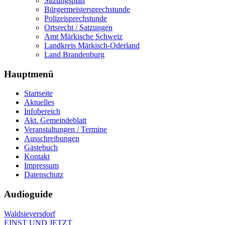
Sitzungsplan
Bürgermeistersprechstunde
Polizeisprechstunde
Ortsrecht / Satzungen
Amt Märkische Schweiz
Landkreis Märkisch-Oderland
Land Brandenburg
Hauptmenü
Startseite
Aktuelles
Infobereich
Akt. Gemeindeblatt
Veranstaltungen / Termine
Ausschreibungen
Gästebuch
Kontakt
Impressum
Datenschutz
Audioguide
Waldsieversdorf
EINST UND JETZT