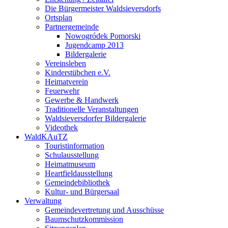
Die Bürgermeister Waldsieversdorfs
Ortsplan
Partnergemeinde
Nowogródek Pomorski
Jugendcamp 2013
Bildergalerie
Vereinsleben
Kinderstübchen e.V.
Heimatverein
Feuerwehr
Gewerbe & Handwerk
Traditionelle Veranstaltungen
Waldsieversdorfer Bildergalerie
Videothek
WaldKAuTZ
Touristinformation
Schulausstellung
Heimatmuseum
Heartfieldausstellung
Gemeindebibliothek
Kultur- und Bürgersaal
Verwaltung
Gemeindevertretung und Ausschüsse
Baumschutzkommission