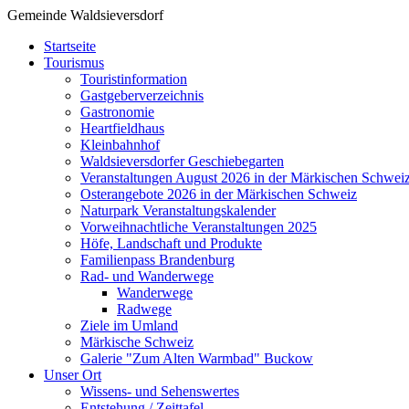
Gemeinde Waldsieversdorf
Startseite
Tourismus
Touristinformation
Gastgeberverzeichnis
Gastronomie
Heartfieldhaus
Kleinbahnhof
Waldsieversdorfer Geschiebegarten
Veranstaltungen August 2026 in der Märkischen Schwei
Osterangebote 2026 in der Märkischen Schweiz
Naturpark Veranstaltungskalender
Vorweihnachtliche Veranstaltungen 2025
Höfe, Landschaft und Produkte
Familienpass Brandenburg
Rad- und Wanderwege
Wanderwege
Radwege
Ziele im Umland
Märkische Schweiz
Galerie "Zum Alten Warmbad" Buckow
Unser Ort
Wissens- und Sehenswertes
Entstehung / Zeittafel