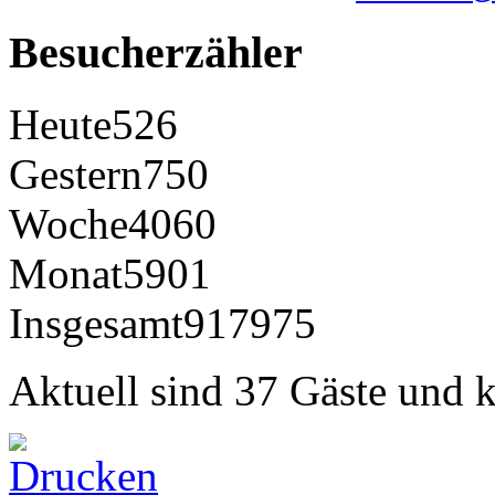
Besucherzähler
Heute
526
Gestern
750
Woche
4060
Monat
5901
Insgesamt
917975
Aktuell sind 37 Gäste und k