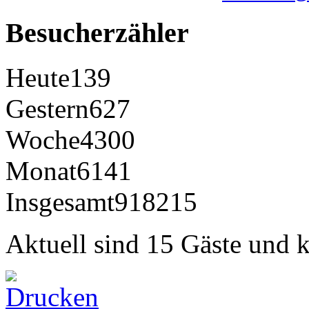
Besucherzähler
Heute
139
Gestern
627
Woche
4300
Monat
6141
Insgesamt
918215
Aktuell sind 15 Gäste und k