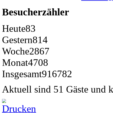
Besucherzähler
Heute
83
Gestern
814
Woche
2867
Monat
4708
Insgesamt
916782
Aktuell sind 51 Gäste und k