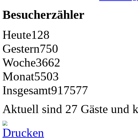
Besucherzähler
Heute
128
Gestern
750
Woche
3662
Monat
5503
Insgesamt
917577
Aktuell sind 27 Gäste und k