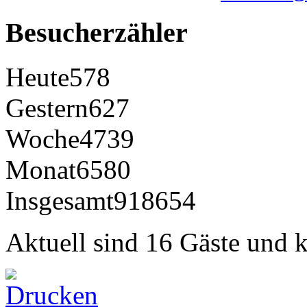
Besucherzähler
Heute
578
Gestern
627
Woche
4739
Monat
6580
Insgesamt
918654
Aktuell sind 16 Gäste und k