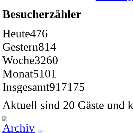
Besucherzähler
Heute
476
Gestern
814
Woche
3260
Monat
5101
Insgesamt
917175
Aktuell sind 20 Gäste und k