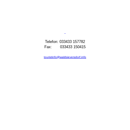
Telefon: 033433 157782
Fax: 033433 150415
touristinfo@waldsieversdorf.info