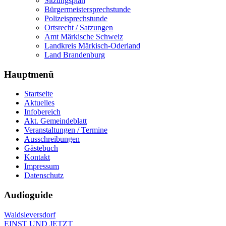
Sitzungsplan
Bürgermeistersprechstunde
Polizeisprechstunde
Ortsrecht / Satzungen
Amt Märkische Schweiz
Landkreis Märkisch-Oderland
Land Brandenburg
Hauptmenü
Startseite
Aktuelles
Infobereich
Akt. Gemeindeblatt
Veranstaltungen / Termine
Ausschreibungen
Gästebuch
Kontakt
Impressum
Datenschutz
Audioguide
Waldsieversdorf
EINST UND JETZT