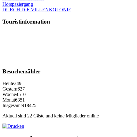
Hörspaziergang
DURCH DIE VILLENKOLONIE
Touristinformation
Besucherzähler
Heute
349
Gestern
627
Woche
4510
Monat
6351
Insgesamt
918425
Aktuell sind 22 Gäste und keine Mitglieder online