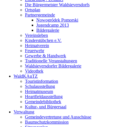
Die Bürgermeister Waldsieversdorfs
Ortsplan
Partnergemeinde
Nowogródek Pomorski
Jugendcamp 2013
Bildergalerie
Vereinsleben
Kinderstübchen e.V.
Heimatverein
Feuerwehr
Gewerbe & Handwerk
Traditionelle Veranstaltungen
Waldsieversdorfer Bildergalerie
Videothek
WaldKAuTZ
Touristinformation
Schulausstellung
Heimatmuseum
Heartfieldausstellung
Gemeindebibliothek
Kultur- und Bürgersaal
Verwaltung
Gemeindevertretung und Ausschüsse
Baumschutzkommission