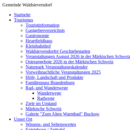
Gemeinde Waldsieversdorf
Startseite
Tourismus
Touristinformation
Gastgeberverzeichnis
Gastronomie
Heartfieldhaus
Kleinbahnhof
Waldsieversdorfer Geschiebegarten
Veranstaltungen August 2026 in der Märkischen Schwei
Osterangebote 2026 in der Märkischen Schweiz
Naturpark Veranstaltungskalender
Vorweihnachtliche Veranstaltungen 2025
Höfe, Landschaft und Produkte
Familienpass Brandenburg
Rad- und Wanderwege
Wanderwege
Radwege
Ziele im Umland
Märkische Schweiz
Galerie "Zum Alten Warmbad" Buckow
Unser Ort
Wissens- und Sehenswertes
Entstehung / Zeittafel