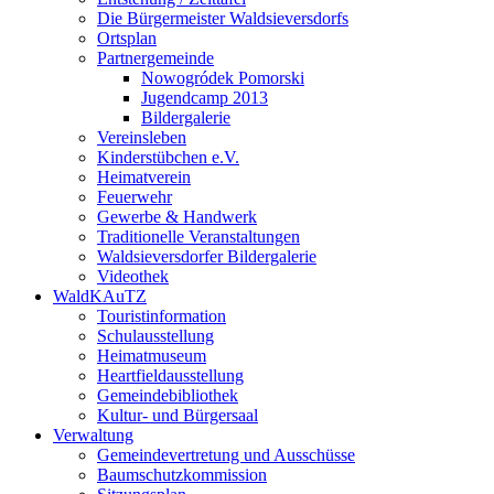
Die Bürgermeister Waldsieversdorfs
Ortsplan
Partnergemeinde
Nowogródek Pomorski
Jugendcamp 2013
Bildergalerie
Vereinsleben
Kinderstübchen e.V.
Heimatverein
Feuerwehr
Gewerbe & Handwerk
Traditionelle Veranstaltungen
Waldsieversdorfer Bildergalerie
Videothek
WaldKAuTZ
Touristinformation
Schulausstellung
Heimatmuseum
Heartfieldausstellung
Gemeindebibliothek
Kultur- und Bürgersaal
Verwaltung
Gemeindevertretung und Ausschüsse
Baumschutzkommission