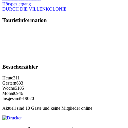
Hörspaziergang
DURCH DIE VILLENKOLONIE
Touristinformation
Besucherzähler
Heute
311
Gestern
633
Woche
5105
Monat
6946
Insgesamt
919020
Aktuell sind 10 Gäste und keine Mitglieder online