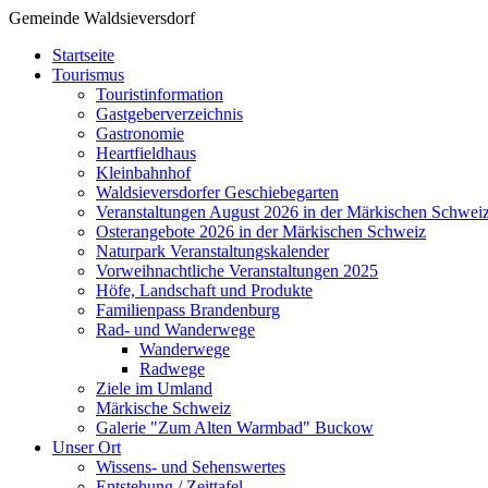
Gemeinde Waldsieversdorf
Startseite
Tourismus
Touristinformation
Gastgeberverzeichnis
Gastronomie
Heartfieldhaus
Kleinbahnhof
Waldsieversdorfer Geschiebegarten
Veranstaltungen August 2026 in der Märkischen Schwei
Osterangebote 2026 in der Märkischen Schweiz
Naturpark Veranstaltungskalender
Vorweihnachtliche Veranstaltungen 2025
Höfe, Landschaft und Produkte
Familienpass Brandenburg
Rad- und Wanderwege
Wanderwege
Radwege
Ziele im Umland
Märkische Schweiz
Galerie "Zum Alten Warmbad" Buckow
Unser Ort
Wissens- und Sehenswertes
Entstehung / Zeittafel