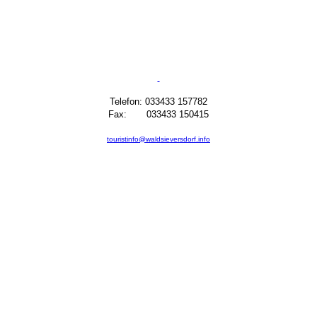
Telefon: 033433 157782
Fax: 033433 150415
touristinfo@waldsieversdorf.info