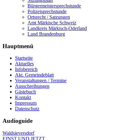
Sitzungsplan
Bürgermeistersprechstunde
Polizeisprechstunde
Ortsrecht / Satzungen
Amt Märkische Schweiz
Landkreis Märkisch-Oderland
Land Brandenburg
Hauptmenü
Startseite
Aktuelles
Infobereich
Akt. Gemeindeblatt
Veranstaltungen / Termine
Ausschreibungen
Gästebuch
Kontakt
Impressum
Datenschutz
Audioguide
Waldsieversdorf
EINST UND JETZT