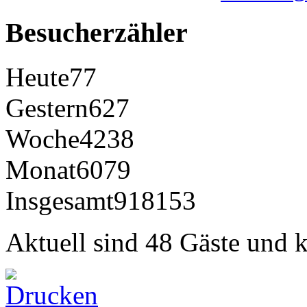
Besucherzähler
Heute
77
Gestern
627
Woche
4238
Monat
6079
Insgesamt
918153
Aktuell sind 48 Gäste und k