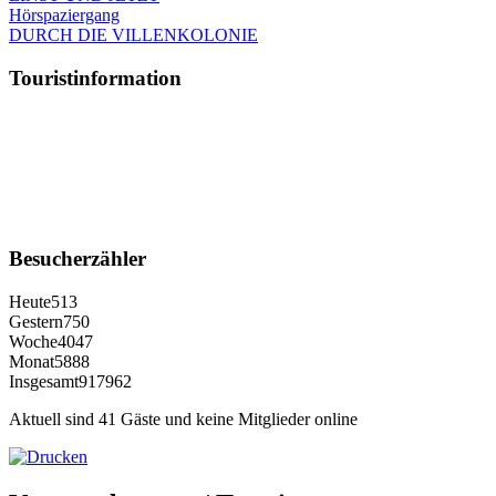
Hörspaziergang
DURCH DIE VILLENKOLONIE
Touristinformation
Besucherzähler
Heute
513
Gestern
750
Woche
4047
Monat
5888
Insgesamt
917962
Aktuell sind 41 Gäste und keine Mitglieder online