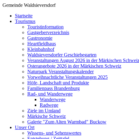
Gemeinde Waldsieversdorf
Startseite
Tourismus
Touristinformation
Gastgeberverzeichnis
Gastronomie
Heartfieldhaus
Kleinbahnhof
Waldsieversdorfer Geschiebegarten
Veranstaltungen August 2026 in der Märkischen Schwei
Osterangebote 2026 in der Märkischen Schweiz
Naturpark Veranstaltungskalender
Vorweihnachtliche Veranstaltungen 2025
Höfe, Landschaft und Produkte
Familienpass Brandenburg
Rad- und Wanderwege
Wanderwege
Radwege
Ziele im Umland
Märkische Schweiz
Galerie "Zum Alten Warmbad" Buckow
Unser Ort
Wissens- und Sehenswertes
Entstehung / Zeittafel