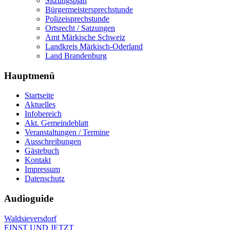
Sitzungsplan
Bürgermeistersprechstunde
Polizeisprechstunde
Ortsrecht / Satzungen
Amt Märkische Schweiz
Landkreis Märkisch-Oderland
Land Brandenburg
Hauptmenü
Startseite
Aktuelles
Infobereich
Akt. Gemeindeblatt
Veranstaltungen / Termine
Ausschreibungen
Gästebuch
Kontakt
Impressum
Datenschutz
Audioguide
Waldsieversdorf
EINST UND JETZT