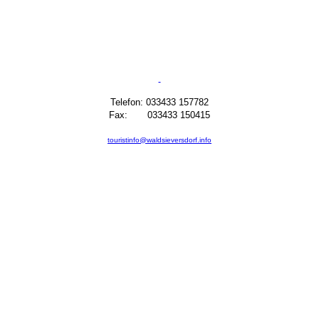
Telefon: 033433 157782
Fax: 033433 150415
touristinfo@waldsieversdorf.info