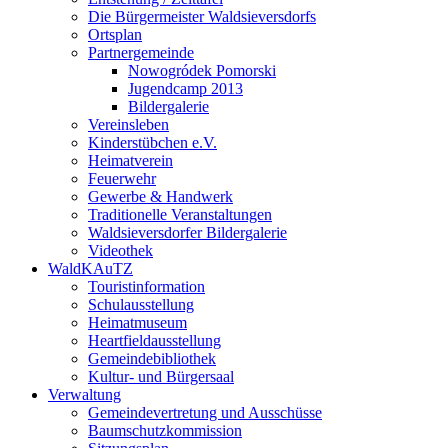
Die Bürgermeister Waldsieversdorfs
Ortsplan
Partnergemeinde
Nowogródek Pomorski
Jugendcamp 2013
Bildergalerie
Vereinsleben
Kinderstübchen e.V.
Heimatverein
Feuerwehr
Gewerbe & Handwerk
Traditionelle Veranstaltungen
Waldsieversdorfer Bildergalerie
Videothek
WaldKAuTZ
Touristinformation
Schulausstellung
Heimatmuseum
Heartfieldausstellung
Gemeindebibliothek
Kultur- und Bürgersaal
Verwaltung
Gemeindevertretung und Ausschüsse
Baumschutzkommission