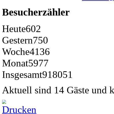
Besucherzähler
Heute
602
Gestern
750
Woche
4136
Monat
5977
Insgesamt
918051
Aktuell sind 14 Gäste und k