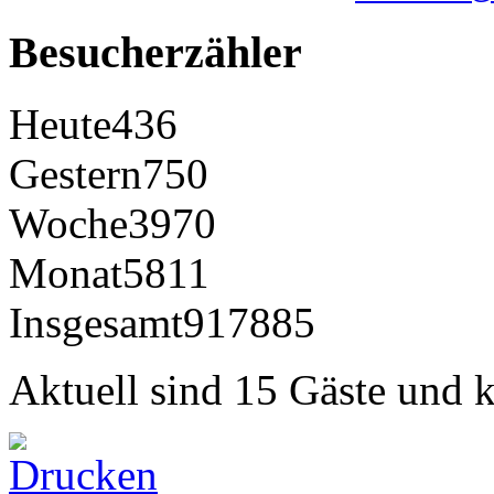
Besucherzähler
Heute
436
Gestern
750
Woche
3970
Monat
5811
Insgesamt
917885
Aktuell sind 15 Gäste und k