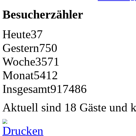
Besucherzähler
Heute
37
Gestern
750
Woche
3571
Monat
5412
Insgesamt
917486
Aktuell sind 18 Gäste und k