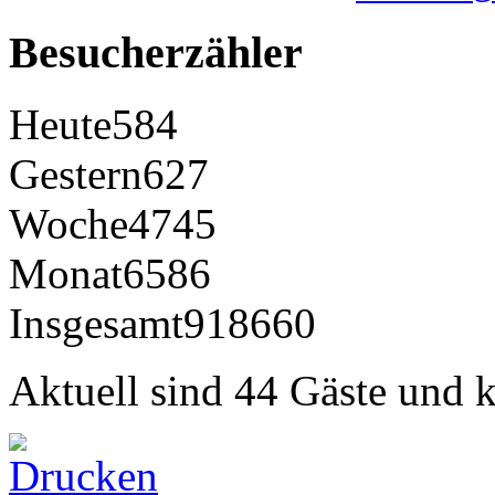
Besucherzähler
Heute
584
Gestern
627
Woche
4745
Monat
6586
Insgesamt
918660
Aktuell sind 44 Gäste und k