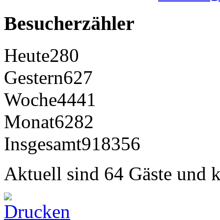
Besucherzähler
Heute
280
Gestern
627
Woche
4441
Monat
6282
Insgesamt
918356
Aktuell sind 64 Gäste und k