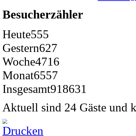
Besucherzähler
Heute
555
Gestern
627
Woche
4716
Monat
6557
Insgesamt
918631
Aktuell sind 24 Gäste und k