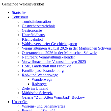
Gemeinde Waldsieversdorf
Startseite
Tourismus
Touristinformation
Gastgeberverzeichnis
Gastronomie
Heartfieldhaus
Kleinbahnhof
Waldsieversdorfer Geschiebegarten
Veranstaltungen August 2026 in der Märkischen Schwei
Osterangebote 2026 in der Märkischen Schweiz
Naturpark Veranstaltungskalender
Vorweihnachtliche Veranstaltungen 2025
Höfe, Landschaft und Produkte
Familienpass Brandenburg
Rad- und Wanderwege
Wanderwege
Radwege
Ziele im Umland
Märkische Schweiz
Galerie "Zum Alten Warmbad" Buckow
Unser Ort
Wissens- und Sehenswertes
Entstehung / Zeittafel