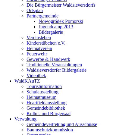
Die Bürgermeister Waldsieversdorfs
Ortsplan
Partnergemeinde
Nowogródek Pomorski
Jugendcamp 2013
Bildergalerie
Vereinsleben
Kinderstübchen e.V.
Heimatverein
Feuerwehr
Gewerbe & Handwerk
Traditionelle Veranstaltungen
Waldsieversdorfer Bildergalerie
Videothek
WaldKAuTZ
Touristinformation
Schulausstellung
Heimatmuseum
Heartfieldausstellung
Gemeindebibliothek
Kultur- und Bürgersaal
Verwaltung
Gemeindevertretung und Ausschüsse
Baumschutzkommission