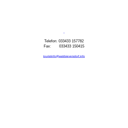
Telefon: 033433 157782
Fax: 033433 150415
touristinfo@waldsieversdorf.info