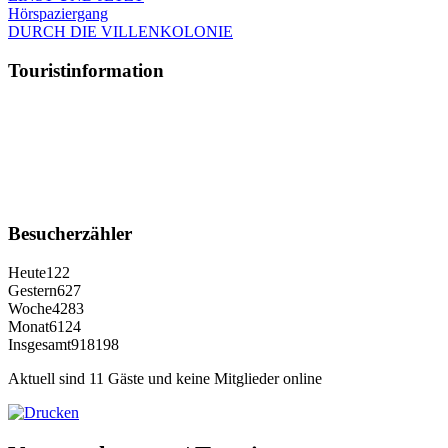
Hörspaziergang
DURCH DIE VILLENKOLONIE
Touristinformation
Besucherzähler
Heute
122
Gestern
627
Woche
4283
Monat
6124
Insgesamt
918198
Aktuell sind 11 Gäste und keine Mitglieder online