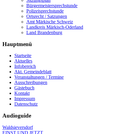
Sitzungsplan
Bürgermeistersprechstunde
Polizeisprechstunde
Ortsrecht / Satzungen
Amt Märkische Schweiz
Landkreis Märkisch-Oderland
Land Brandenburg
Hauptmenü
Startseite
Aktuelles
Infobereich
Akt. Gemeindeblatt
Veranstaltungen / Termine
Ausschreibungen
Gästebuch
Kontakt
Impressum
Datenschutz
Audioguide
Waldsieversdorf
EINST UND JETZT