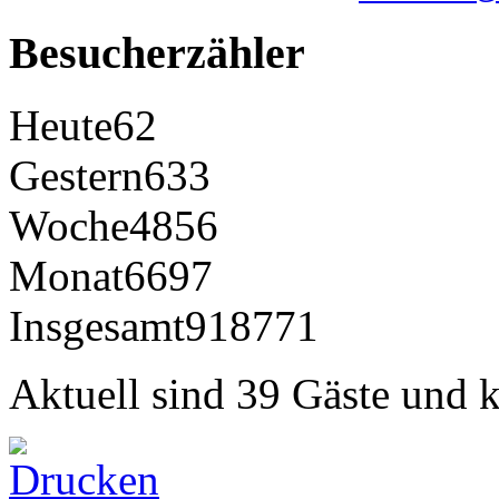
Besucherzähler
Heute
62
Gestern
633
Woche
4856
Monat
6697
Insgesamt
918771
Aktuell sind 39 Gäste und k