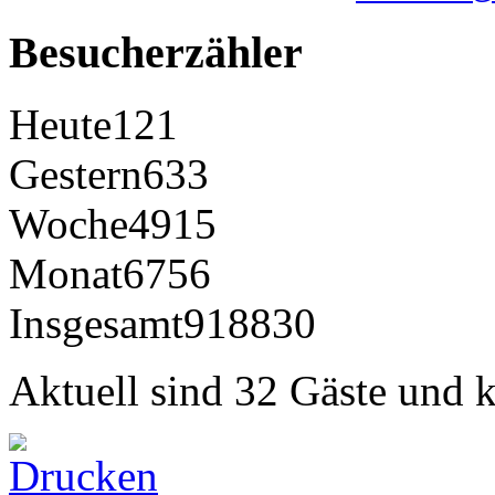
Besucherzähler
Heute
121
Gestern
633
Woche
4915
Monat
6756
Insgesamt
918830
Aktuell sind 32 Gäste und k